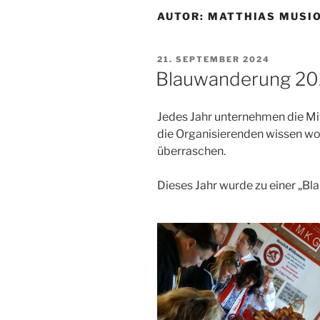
AUTOR:
MATTHIAS MUSI
VERÖFFENTLICHT
21. SEPTEMBER 2024
AM
Blauwanderung 2
Jedes Jahr unternehmen die Mit
die Organisierenden wissen woh
überraschen.
Dieses Jahr wurde zu einer „Bl