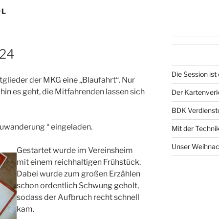
OL
024
Die Session ist 
glieder der MKG eine „Blaufahrt“. Nur
in es geht, die Mitfahrenden lassen sich
Der Kartenverka
BDK Verdiensto
auwanderung “ eingeladen.
Mit der Techni
Unser Weihnac
Gestartet wurde im Vereinsheim
mit einem reichhaltigen Frühstück.
Dabei wurde zum großen Erzählen
schon ordentlich Schwung geholt,
sodass der Aufbruch recht schnell
kam.